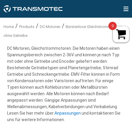
MENÜ
Produkte
AC-GETRIEBEMOTOREN
BÜRSTENLOSE DC-MOTOREN
DC-MOTOREN
SCHRITTMOTOREN
ELEKTROZYLINDER
HUBMAGNETE
SCHALTNETZTEIL
DE
EINHEITSSYSTEM
VAT
/
/
/
Produkte
Drehbewegung
0
Home
Products
DC-Motoren
Bürstenlose Gleichstrommotoren
ohne Getriebe
English - USA & Canada (USD)
Metric
AC-Standard-
Externer Treiber für bürstenlose
Bürstenlose Gleichstrommotoren
Schrittmotoren 0,9 Grad Kabel
Offene bauform
Schaltnetzteil
Anpassungen
AC-Getriebemotoren
Preis inkl. MwSt.
DC Motoren, Gleichstrommotoren. Die Motoren haben einen
Getriebemotorennsmote
Gleichstrommotoren
ohne Getriebe
Haltemoment 0.05-1.80 Nm
Spannungsbereich zwischen 2-36V und können je nach Typ
English - EU-country (EUR)
Rohr
Kundenfälle
Bürstenlose DC-motoren
Imperial
Preis exkl. MwSt.
12-48V | 1800-10,000rpm | ≤ 2Nm
2-36V | 2000-24,000rpm | ≤ 2Nm
Mit Kabelverbindung
mit oder ohne Getriebe und Encoder geliefert werden.
AC-Umkehrgetriebemotoren
Bestehende Getriebetypen sind Planetengetriebe, Stirnrad
(Ohne Getriebe)
(Ohne Getriebe)
Schrittmotoren 1,8 Grad Stecker
English - Non EU-country (USD)
Getriebe und Schneckengetriebe. EMV-Filter können in Form
110-230V | 1200-1550 rpm | ≤ 930 mNm
Selbsthaltemagnet
Kontaktieren
DC-Motoren
von Kondensatoren oder Varistoren auftreten. Für einige
Gleichstrommotoren mit
Gleichstrommotoren mit
Reversibel
Typen können auch Kohlebürsten oder Metallbürsten
Planetengetriebe und Bürsten
Planetengetriebe und Bürsten
Schrittmotoren 1,8 Grad Kabel
Dansk (DKK)
ausgewählt werden. Alle Motoren können nach Bedarf
Elektro Haftmagnete
AC-Getriebemotoren mit
Über uns
Schrittmotoren
angepasst werden. Gängige Anpassungen sind
Ø12-124mm | 2-2750rpm | ≤ 18Nm
Ø12-124mm | 2-2750rpm | ≤ 18Nm
Haltemoment 0.02-3.00 Nm
einstellbarer Drehzahl
Wellenabmessungen, Kabelverbindungen und Verkabelung.
Deutsch (EUR)
Mit Kontaktverbindung
Halterungen
Bürstenlose DC Motoren BT
Gleichstrommotoren mit
Lesen Sie hier mehr über
Anpassungen
und kontaktieren Sie
Lineare Bewegung
Drehzahlregler für
uns für weitere Informationen.
integriertem Steuerung
Stirnradbürsten
Schrittmotorsteuerung
Wechselstrommotoren
Español (EUR)
Steuerkästen