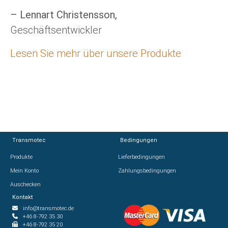
– Lennart Christensson,
Geschäftsentwickler
Lesen Sie mehr über unsere Produkte
Transmotec
Bedingungen
Produkte
Lieferbedingungen
Mein Konto
Zahlungsbedingungen
Auschecken
Kontakt
info@transmotec.de
+46 8-792 35 30
+46 8-792 35 20