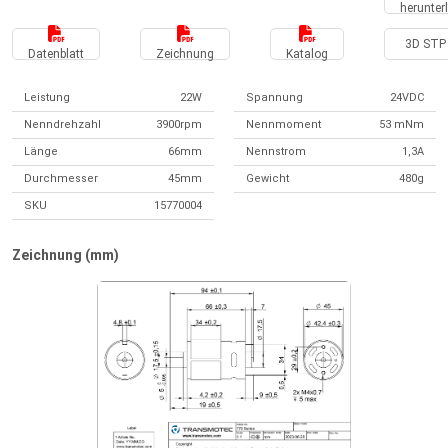
herunter
3D STP 
Datenblatt
Zeichnung
Katalog
Leistung
22W
Spannung
24VDC
Nenndrehzahl
3900rpm
Nennmoment
53 mNm
Länge
66mm
Nennstrom
1,3A
Durchmesser
45mm
Gewicht
480g
SKU
15770004
Zeichnung (mm)