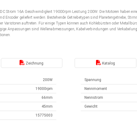
DC Strom 16A Geschwindigkeit 19000rpm Leistung 200W. Die Motoren haben ein
nd Encoder geliefert werden. Bestehende Getriebetypen sind Planetengetriebe, Stir
er Varistoren auftreten. Für einige Typen können auch Kohlebürsten oder Metallbü
gige Anpassungen sind Wellenabmessungen, Kabelverbindungen und Verkabelung. 
tionen.
Zeichnung
Katalog
200W
Spannung
19000rpm
Nennmoment
66mm
Nennstrom
45mm
Gewicht
15775003