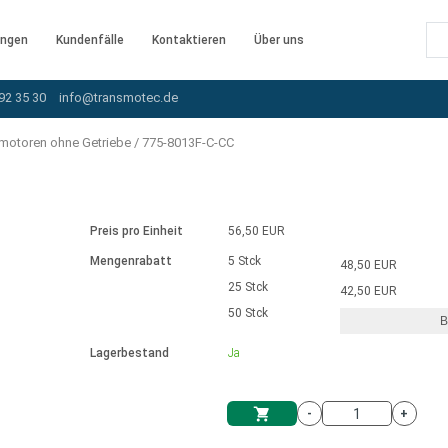
ngen
Kundenfälle
Kontaktieren
Über uns
92 35 30
info@transmotec.de
motoren ohne Getriebe
/
775-8013F-C-CC
Preis pro Einheit
56,50 EUR
Mengenrabatt
5 Stck
48,50 EUR
25 Stck
42,50 EUR
50 Stck
B
rnem Treiber
Lagerbestand
Ja
-
+