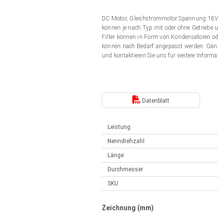
Elektrozylinder
Synchron-Asynchron | für 1-4 Elektrozylinder
DC Motor, Gleichstrommotor Spannung 18V
Français (EUR)
Handsteuerung
können je nach Typ mit oder ohne Getriebe u
Hubmagnete
Filter können in Form von Kondensatoren od
Synchron-Asynchron | für 1-4 Elektrozylinder
können nach Bedarf angepasst werden. Gän
Italiano (EUR)
und kontaktieren Sie uns für weitere Informa
Schaltnetzteil
Nederlands (EUR)
Schaltnetzteil
Datenblatt
Polski (EUR)
Leistung
Norsk (NOK)
Nenndrehzahl
Länge
Suomi (EUR)
Durchmesser
SKU
Svenska (SEK)
Zeichnung (mm)