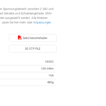
en Spannungsbereich zwischen 2-36V und
nrad Getriebe und Schneckengetriebe. EMV-
rsten ausgewählt werden. Alle Motoren
Lesen Sie hier mehr über
Anpassungen
Seite herunterladen
3D STP FILE
18VDC
100 mNm
16A
480g