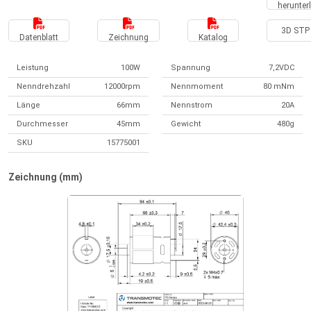
herunter
3D STP 
Datenblatt
Zeichnung
Katalog
Leistung
100W
Spannung
7,2VDC
Nenndrehzahl
12000rpm
Nennmoment
80 mNm
Länge
66mm
Nennstrom
20A
Durchmesser
45mm
Gewicht
480g
SKU
15775001
Zeichnung (mm)