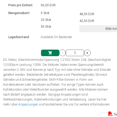
Sprache
Elektrozylinder
Ø12-43mm | 1-1800rpm | ≤ 2Nm
Steuerung 2-6 A
Bürstenlose Gleichstrommotoren
230 - 50 Hz | 110 - 60 Hz
Preis pro Einheit
56,50 EUR
Synchron-Asynchron | für 1-4 Elektrozylinder
mit Planetengetriebe und internem
Gleichstrommotoren mit
Français (EUR)
Drehzahlregelung für die AIS-Serie
Mengenrabatt
5 Stck
48,50 EUR
Einheitssystem
Hubmagnete
Handsteuerung
Treiber
Schneckengetriebe und Bürsten
25 Stck
42,50 EUR
Italiano (EUR)
50 Stck
Synchron-Asynchron | für 1-4 Elektrozylinder
Ø 28-42| 1-1400 rpm | <= 290Ncm
Ø43-124mm | 31-425rpm | ≤ 41Nm
Bitte ko
VAT
Schaltnetzteil
Lagerbestand
Available On Backorder
Bürstenlose DC Motor Controller
Treiber für Gleichstrommotoren mit
Nederlands (EUR)
Schaltnetzteil
Bürsten Serie DPWM
-
+
Polski (EUR)
DC Motor, Gleichstrommotor Spannung 7,2VDC Strom 20A Geschwindigkeit
Einkaufswagen
12000rpm Leistung 100W. Die Motoren haben einen Spannungsbereich
zwischen 2-36V und können je nach Typ mit oder ohne Getriebe und Encoder
Norsk (NOK)
geliefert werden. Bestehende Getriebetypen sind Planetengetriebe, Stirnrad
Getriebe und Schneckengetriebe. EMV-Filter können in Form von
Kondensatoren oder Varistoren auftreten. Für einige Typen können auch
Suomi (EUR)
Kohlebürsten oder Metallbürsten ausgewählt werden. Alle Motoren können
nach Bedarf angepasst werden. Gängige Anpassungen sind
Wellenabmessungen, Kabelverbindungen und Verkabelung. Lesen Sie hier
mehr über
Anpassungen
und kontaktieren Sie uns für weitere Informationen.
Svenska (SEK)
Se