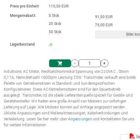
Sprache
Elektrozylinder
Ø12-43mm | 1-1800rpm | ≤ 2Nm
Steuerung 2-6 A
Bürstenlose Gleichstrommotoren
230 - 50 Hz | 110 - 60 Hz
Preis pro Einheit
110,50 EUR
Synchron-Asynchron | für 1-4 Elektrozylinder
mit Planetengetriebe und internem
Gleichstrommotoren mit
Français (EUR)
Drehzahlregelung für die AIS-Serie
Mengenrabatt
5 Stck
91,50 EUR
Einheitssystem
Hubmagnete
Handsteuerung
Treiber
Schneckengetriebe und Bürsten
25 Stck
79,00 EUR
Italiano (EUR)
50 Stck
Synchron-Asynchron | für 1-4 Elektrozylinder
Ø 28-42| 1-1400 rpm | <= 290Ncm
Ø43-124mm | 31-425rpm | ≤ 41Nm
Bitte ko
VAT
Schaltnetzteil
Lagerbestand
Ja
Bürstenlose DC Motor Controller
Treiber für Gleichstrommotoren mit
Nederlands (EUR)
Schaltnetzteil
Bürsten Serie DPWM
-
+
Polski (EUR)
Induktions AC Motor, Wechselstrommotor Spannung von 220VAC , Strom
Einkaufswagen
0,17A, Nenndrehzahl 1600rpm Leistung 25W. Transmotec verkauft eine breite
Palette von Getriebemotoren in Standard- und kundenspezifischen
Norsk (NOK)
Konfigurationen. Diese AC-Getriebemotoren sind für den Dauerbetrieb
ausgelegt. Transmotec ist die ideale Lieferantenquelle speziell für Geräte- und
Gerätehersteller. Wir halten eine große Anzahl von Motoren zur sofortigen
Suomi (EUR)
Lieferung auf Lager. Alle Motoren können auf Anfrage angepasst werden.
Übliche Anpassungen sind Wellenabmessungen, Kabelverbindungen und
Verkabelung. Lesen Sie hier mehr über
Anpassungen
und kontaktieren Sie uns
für weitere Informationen.
Svenska (SEK)
Se