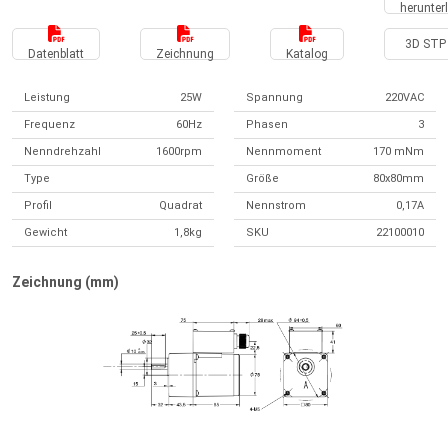
herunter
3D STP 
Datenblatt
Zeichnung
Katalog
Leistung
25W
Spannung
220VAC
Frequenz
60Hz
Phasen
3
Nenndrehzahl
1600rpm
Nennmoment
170 mNm
Type
Größe
80x80mm
Profil
Quadrat
Nennstrom
0,17A
Gewicht
1,8kg
SKU
22100010
Zeichnung (mm)