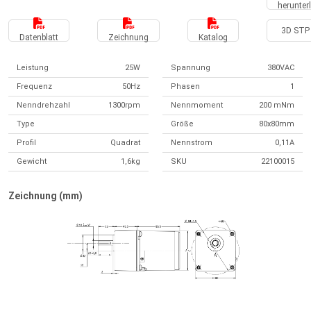
herunter
3D STP 
Datenblatt
Zeichnung
Katalog
Leistung
25W
Spannung
380VAC
Frequenz
50Hz
Phasen
1
Nenndrehzahl
1300rpm
Nennmoment
200 mNm
Type
Größe
80x80mm
Profil
Quadrat
Nennstrom
0,11A
Gewicht
1,6kg
SKU
22100015
Zeichnung (mm)