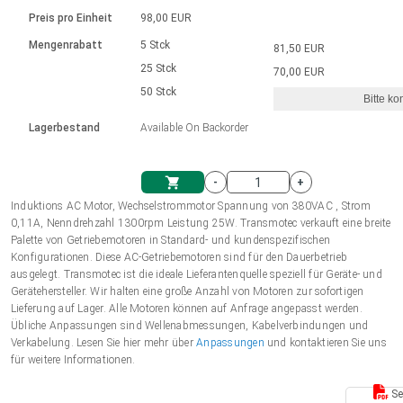
Sprache
Elektrozylinder
Ø12-43mm | 1-1800rpm | ≤ 2Nm
Steuerung 2-6 A
Bürstenlose Gleichstrommotoren
230 - 50 Hz | 110 - 60 Hz
Preis pro Einheit
98,00 EUR
Synchron-Asynchron | für 1-4 Elektrozylinder
mit Planetengetriebe und internem
Gleichstrommotoren mit
Français (EUR)
Drehzahlregelung für die AIS-Serie
Mengenrabatt
5 Stck
81,50 EUR
Einheitssystem
Hubmagnete
Handsteuerung
Treiber
Schneckengetriebe und Bürsten
25 Stck
70,00 EUR
Italiano (EUR)
50 Stck
Synchron-Asynchron | für 1-4 Elektrozylinder
Ø 28-42| 1-1400 rpm | <= 290Ncm
Ø43-124mm | 31-425rpm | ≤ 41Nm
Bitte ko
VAT
Schaltnetzteil
Lagerbestand
Available On Backorder
Bürstenlose DC Motor Controller
Treiber für Gleichstrommotoren mit
Nederlands (EUR)
Schaltnetzteil
Bürsten Serie DPWM
-
+
Polski (EUR)
Induktions AC Motor, Wechselstrommotor Spannung von 380VAC , Strom
Einkaufswagen
0,11A, Nenndrehzahl 1300rpm Leistung 25W. Transmotec verkauft eine breite
Palette von Getriebemotoren in Standard- und kundenspezifischen
Norsk (NOK)
Konfigurationen. Diese AC-Getriebemotoren sind für den Dauerbetrieb
ausgelegt. Transmotec ist die ideale Lieferantenquelle speziell für Geräte- und
Gerätehersteller. Wir halten eine große Anzahl von Motoren zur sofortigen
Suomi (EUR)
Lieferung auf Lager. Alle Motoren können auf Anfrage angepasst werden.
Übliche Anpassungen sind Wellenabmessungen, Kabelverbindungen und
Verkabelung. Lesen Sie hier mehr über
Anpassungen
und kontaktieren Sie uns
für weitere Informationen.
Svenska (SEK)
Se