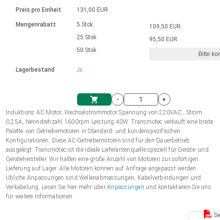
Sprache
Elektrozylinder
Ø12-43mm | 1-1800rpm | ≤ 2Nm
Steuerung 2-6 A
Bürstenlose Gleichstrommotoren
230 - 50 Hz | 110 - 60 Hz
Preis pro Einheit
131,00 EUR
Synchron-Asynchron | für 1-4 Elektrozylinder
mit Planetengetriebe und internem
Gleichstrommotoren mit
Français (EUR)
Drehzahlregelung für die AIS-Serie
Mengenrabatt
5 Stck
109,50 EUR
Einheitssystem
Hubmagnete
Handsteuerung
Treiber
Schneckengetriebe und Bürsten
25 Stck
95,50 EUR
Italiano (EUR)
50 Stck
Synchron-Asynchron | für 1-4 Elektrozylinder
Ø 28-42| 1-1400 rpm | <= 290Ncm
Ø43-124mm | 31-425rpm | ≤ 41Nm
Bitte ko
VAT
Schaltnetzteil
Lagerbestand
Ja
Bürstenlose DC Motor Controller
Treiber für Gleichstrommotoren mit
Nederlands (EUR)
Schaltnetzteil
Bürsten Serie DPWM
-
+
Polski (EUR)
Induktions AC Motor, Wechselstrommotor Spannung von 220VAC , Strom
Einkaufswagen
0,25A, Nenndrehzahl 1600rpm Leistung 40W. Transmotec verkauft eine breite
Palette von Getriebemotoren in Standard- und kundenspezifischen
Norsk (NOK)
Konfigurationen. Diese AC-Getriebemotoren sind für den Dauerbetrieb
ausgelegt. Transmotec ist die ideale Lieferantenquelle speziell für Geräte- und
Gerätehersteller. Wir halten eine große Anzahl von Motoren zur sofortigen
Suomi (EUR)
Lieferung auf Lager. Alle Motoren können auf Anfrage angepasst werden.
Übliche Anpassungen sind Wellenabmessungen, Kabelverbindungen und
Verkabelung. Lesen Sie hier mehr über
Anpassungen
und kontaktieren Sie uns
für weitere Informationen.
Svenska (SEK)
Se