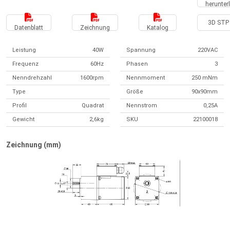
herunter
3D STP 
Datenblatt
Zeichnung
Katalog
Leistung
40W
Spannung
220VAC
Frequenz
60Hz
Phasen
3
Nenndrehzahl
1600rpm
Nennmoment
250 mNm
Type
Größe
90x90mm
Profil
Quadrat
Nennstrom
0,25A
Gewicht
2,6kg
SKU
22100018
Zeichnung (mm)