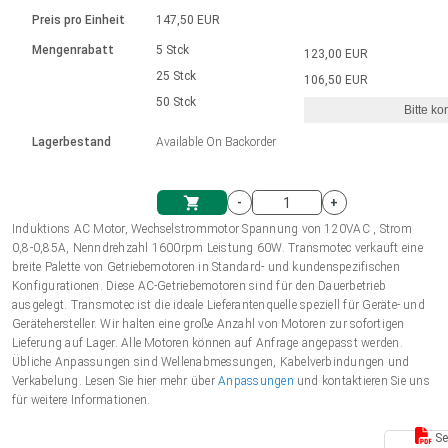
Sprache
Elektrozylinder
Ø12-43mm | 1-1800rpm | ≤ 2Nm
Steuerung 2-6 A
Bürstenlose Gleichstrommotoren
230 - 50 Hz | 110 - 60 Hz
Preis pro Einheit
147,50 EUR
Synchron-Asynchron | für 1-4 Elektrozylinder
mit Planetengetriebe und internem
Gleichstrommotoren mit
Français (EUR)
Drehzahlregelung für die AIS-Serie
Mengenrabatt
5 Stck
123,00 EUR
Einheitssystem
Hubmagnete
Handsteuerung
Treiber
Schneckengetriebe und Bürsten
25 Stck
106,50 EUR
Italiano (EUR)
50 Stck
Synchron-Asynchron | für 1-4 Elektrozylinder
Ø 28-42| 1-1400 rpm | <= 290Ncm
Ø43-124mm | 31-425rpm | ≤ 41Nm
Bitte ko
VAT
Schaltnetzteil
Lagerbestand
Available On Backorder
Bürstenlose DC Motor Controller
Treiber für Gleichstrommotoren mit
Nederlands (EUR)
Schaltnetzteil
Bürsten Serie DPWM
-
+
Polski (EUR)
Induktions AC Motor, Wechselstrommotor Spannung von 120VAC , Strom
Einkaufswagen
0,8-0,85A, Nenndrehzahl 1600rpm Leistung 60W. Transmotec verkauft eine
breite Palette von Getriebemotoren in Standard- und kundenspezifischen
Norsk (NOK)
Konfigurationen. Diese AC-Getriebemotoren sind für den Dauerbetrieb
ausgelegt. Transmotec ist die ideale Lieferantenquelle speziell für Geräte- und
Gerätehersteller. Wir halten eine große Anzahl von Motoren zur sofortigen
Suomi (EUR)
Lieferung auf Lager. Alle Motoren können auf Anfrage angepasst werden.
Übliche Anpassungen sind Wellenabmessungen, Kabelverbindungen und
Verkabelung. Lesen Sie hier mehr über
Anpassungen
und kontaktieren Sie uns
für weitere Informationen.
Svenska (SEK)
Se