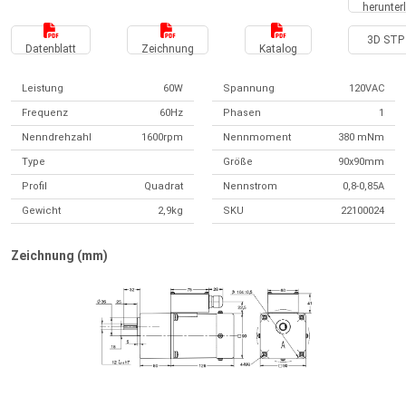
herunter
3D STP 
Datenblatt
Zeichnung
Katalog
Leistung
60W
Spannung
120VAC
Frequenz
60Hz
Phasen
1
Nenndrehzahl
1600rpm
Nennmoment
380 mNm
Type
Größe
90x90mm
Profil
Quadrat
Nennstrom
0,8-0,85A
Gewicht
2,9kg
SKU
22100024
Zeichnung (mm)