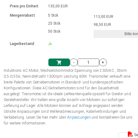
Sprache
Elektrozylinder
Ø12-43mm | 1-1800rpm | ≤ 2Nm
Steuerung 2-6 A
Bürstenlose Gleichstrommotoren
230 - 50 Hz | 110 - 60 Hz
Preis pro Einheit
135,00 EUR
Synchron-Asynchron | für 1-4 Elektrozylinder
mit Planetengetriebe und internem
Gleichstrommotoren mit
Français (EUR)
Drehzahlregelung für die AIS-Serie
Mengenrabatt
5 Stck
113,00 EUR
Einheitssystem
Hubmagnete
Handsteuerung
Treiber
Schneckengetriebe und Bürsten
25 Stck
98,50 EUR
Italiano (EUR)
50 Stck
Synchron-Asynchron | für 1-4 Elektrozylinder
Ø 28-42| 1-1400 rpm | <= 290Ncm
Ø43-124mm | 31-425rpm | ≤ 41Nm
Bitte ko
VAT
Schaltnetzteil
Lagerbestand
Ja
Bürstenlose DC Motor Controller
Treiber für Gleichstrommotoren mit
Nederlands (EUR)
Schaltnetzteil
Bürsten Serie DPWM
-
+
Polski (EUR)
Induktions AC Motor, Wechselstrommotor Spannung von 230VAC , Strom
Einkaufswagen
0,5-0,55A, Nenndrehzahl 1300rpm Leistung 60W. Transmotec verkauft eine
breite Palette von Getriebemotoren in Standard- und kundenspezifischen
Norsk (NOK)
Konfigurationen. Diese AC-Getriebemotoren sind für den Dauerbetrieb
ausgelegt. Transmotec ist die ideale Lieferantenquelle speziell für Geräte- und
Gerätehersteller. Wir halten eine große Anzahl von Motoren zur sofortigen
Suomi (EUR)
Lieferung auf Lager. Alle Motoren können auf Anfrage angepasst werden.
Übliche Anpassungen sind Wellenabmessungen, Kabelverbindungen und
Verkabelung. Lesen Sie hier mehr über
Anpassungen
und kontaktieren Sie uns
für weitere Informationen.
Svenska (SEK)
Se