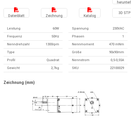
herunter
3D STP 
Datenblatt
Zeichnung
Katalog
Leistung
60W
Spannung
230VAC
Frequenz
50Hz
Phasen
1
Nenndrehzahl
1300rpm
Nennmoment
470 mNm
Type
Größe
90x90mm
Profil
Quadrat
Nennstrom
0,5-0,55A
Gewicht
2,7kg
SKU
22100029
Zeichnung (mm)