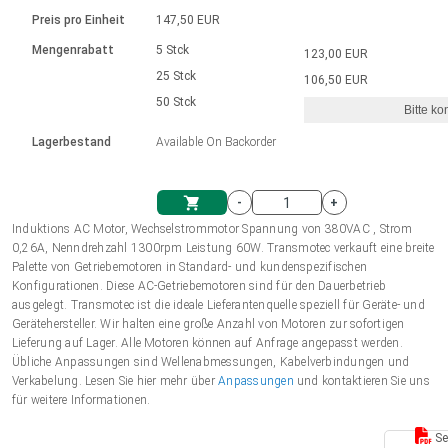
Sprache
Elektrozylinder
Ø12-43mm | 1-1800rpm | ≤ 2Nm
Steuerung 2-6 A
Bürstenlose Gleichstrommotoren
230 - 50 Hz | 110 - 60 Hz
Preis pro Einheit
147,50 EUR
Synchron-Asynchron | für 1-4 Elektrozylinder
mit Planetengetriebe und internem
Gleichstrommotoren mit
Français (EUR)
Drehzahlregelung für die AIS-Serie
Mengenrabatt
5 Stck
123,00 EUR
Einheitssystem
Hubmagnete
Handsteuerung
Treiber
Schneckengetriebe und Bürsten
25 Stck
106,50 EUR
Italiano (EUR)
50 Stck
Synchron-Asynchron | für 1-4 Elektrozylinder
Ø 28-42| 1-1400 rpm | <= 290Ncm
Ø43-124mm | 31-425rpm | ≤ 41Nm
Bitte ko
VAT
Schaltnetzteil
Lagerbestand
Available On Backorder
Bürstenlose DC Motor Controller
Treiber für Gleichstrommotoren mit
Nederlands (EUR)
Schaltnetzteil
Bürsten Serie DPWM
-
+
Polski (EUR)
Induktions AC Motor, Wechselstrommotor Spannung von 380VAC , Strom
Einkaufswagen
0,26A, Nenndrehzahl 1300rpm Leistung 60W. Transmotec verkauft eine breite
Palette von Getriebemotoren in Standard- und kundenspezifischen
Norsk (NOK)
Konfigurationen. Diese AC-Getriebemotoren sind für den Dauerbetrieb
ausgelegt. Transmotec ist die ideale Lieferantenquelle speziell für Geräte- und
Gerätehersteller. Wir halten eine große Anzahl von Motoren zur sofortigen
Suomi (EUR)
Lieferung auf Lager. Alle Motoren können auf Anfrage angepasst werden.
Übliche Anpassungen sind Wellenabmessungen, Kabelverbindungen und
Verkabelung. Lesen Sie hier mehr über
Anpassungen
und kontaktieren Sie uns
für weitere Informationen.
Svenska (SEK)
Se