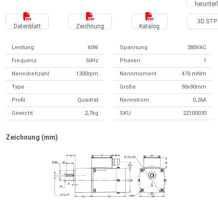
herunter
3D STP 
Datenblatt
Zeichnung
Katalog
Leistung
60W
Spannung
380VAC
Frequenz
50Hz
Phasen
1
Nenndrehzahl
1300rpm
Nennmoment
470 mNm
Type
Größe
90x90mm
Profil
Quadrat
Nennstrom
0,26A
Gewicht
2,7kg
SKU
22100030
Zeichnung (mm)