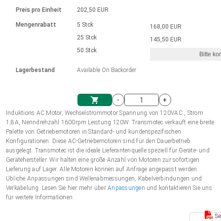
Sprache
Elektrozylinder
Ø12-43mm | 1-1800rpm | ≤ 2Nm
Steuerung 2-6 A
Bürstenlose Gleichstrommotoren
230 - 50 Hz | 110 - 60 Hz
Preis pro Einheit
202,50 EUR
Synchron-Asynchron | für 1-4 Elektrozylinder
mit Planetengetriebe und internem
Gleichstrommotoren mit
Français (EUR)
Drehzahlregelung für die AIS-Serie
Mengenrabatt
5 Stck
168,00 EUR
Einheitssystem
Hubmagnete
Handsteuerung
Treiber
Schneckengetriebe und Bürsten
25 Stck
145,50 EUR
Italiano (EUR)
50 Stck
Synchron-Asynchron | für 1-4 Elektrozylinder
Ø 28-42| 1-1400 rpm | <= 290Ncm
Ø43-124mm | 31-425rpm | ≤ 41Nm
Bitte ko
VAT
Schaltnetzteil
Lagerbestand
Available On Backorder
Bürstenlose DC Motor Controller
Treiber für Gleichstrommotoren mit
Nederlands (EUR)
Schaltnetzteil
Bürsten Serie DPWM
-
+
Polski (EUR)
Induktions AC Motor, Wechselstrommotor Spannung von 120VAC , Strom
Einkaufswagen
1,8A, Nenndrehzahl 1600rpm Leistung 120W. Transmotec verkauft eine breite
Palette von Getriebemotoren in Standard- und kundenspezifischen
Norsk (NOK)
Konfigurationen. Diese AC-Getriebemotoren sind für den Dauerbetrieb
ausgelegt. Transmotec ist die ideale Lieferantenquelle speziell für Geräte- und
Gerätehersteller. Wir halten eine große Anzahl von Motoren zur sofortigen
Suomi (EUR)
Lieferung auf Lager. Alle Motoren können auf Anfrage angepasst werden.
Übliche Anpassungen sind Wellenabmessungen, Kabelverbindungen und
Verkabelung. Lesen Sie hier mehr über
Anpassungen
und kontaktieren Sie uns
für weitere Informationen.
Svenska (SEK)
Se