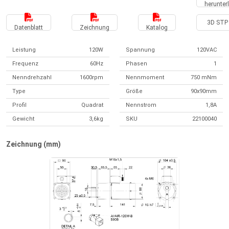
herunter
3D STP 
Datenblatt
Zeichnung
Katalog
Leistung
120W
Spannung
120VAC
Frequenz
60Hz
Phasen
1
Nenndrehzahl
1600rpm
Nennmoment
750 mNm
Type
Größe
90x90mm
Profil
Quadrat
Nennstrom
1,8A
Gewicht
3,6kg
SKU
22100040
Zeichnung (mm)