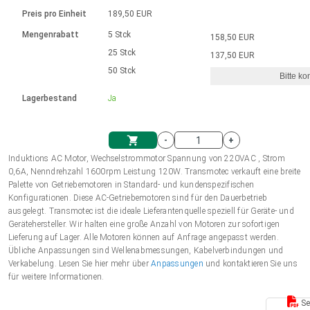
Sprache
Elektrozylinder
Ø12-43mm | 1-1800rpm | ≤ 2Nm
Steuerung 2-6 A
Bürstenlose Gleichstrommotoren
230 - 50 Hz | 110 - 60 Hz
Preis pro Einheit
189,50 EUR
Synchron-Asynchron | für 1-4 Elektrozylinder
mit Planetengetriebe und internem
Gleichstrommotoren mit
Français (EUR)
Drehzahlregelung für die AIS-Serie
Mengenrabatt
5 Stck
158,50 EUR
Einheitssystem
Hubmagnete
Handsteuerung
Treiber
Schneckengetriebe und Bürsten
25 Stck
137,50 EUR
Italiano (EUR)
50 Stck
Synchron-Asynchron | für 1-4 Elektrozylinder
Ø 28-42| 1-1400 rpm | <= 290Ncm
Ø43-124mm | 31-425rpm | ≤ 41Nm
Bitte ko
VAT
Schaltnetzteil
Lagerbestand
Ja
Bürstenlose DC Motor Controller
Treiber für Gleichstrommotoren mit
Nederlands (EUR)
Schaltnetzteil
Bürsten Serie DPWM
-
+
Polski (EUR)
Induktions AC Motor, Wechselstrommotor Spannung von 220VAC , Strom
Einkaufswagen
0,6A, Nenndrehzahl 1600rpm Leistung 120W. Transmotec verkauft eine breite
Palette von Getriebemotoren in Standard- und kundenspezifischen
Norsk (NOK)
Konfigurationen. Diese AC-Getriebemotoren sind für den Dauerbetrieb
ausgelegt. Transmotec ist die ideale Lieferantenquelle speziell für Geräte- und
Gerätehersteller. Wir halten eine große Anzahl von Motoren zur sofortigen
Suomi (EUR)
Lieferung auf Lager. Alle Motoren können auf Anfrage angepasst werden.
Übliche Anpassungen sind Wellenabmessungen, Kabelverbindungen und
Verkabelung. Lesen Sie hier mehr über
Anpassungen
und kontaktieren Sie uns
für weitere Informationen.
Svenska (SEK)
Se