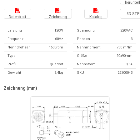
herunter
3D STP 
Datenblatt
Zeichnung
Katalog
Leistung
120W
Spannung
220VAC
Frequenz
60Hz
Phasen
3
Nenndrehzahl
1600rpm
Nennmoment
750 mNm
Type
Größe
90x90mm
Profil
Quadrat
Nennstrom
0,6A
Gewicht
3,4kg
SKU
22100043
Zeichnung (mm)