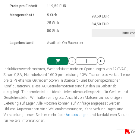
Sprache
Elektrozylinder
Ø12-43mm | 1-1800rpm | ≤ 2Nm
Steuerung 2-6 A
Bürstenlose Gleichstrommotoren
230 - 50 Hz | 110 - 60 Hz
Preis pro Einheit
119,50 EUR
Synchron-Asynchron | für 1-4 Elektrozylinder
mit Planetengetriebe und internem
Gleichstrommotoren mit
Français (EUR)
Drehzahlregelung für die AIS-Serie
Mengenrabatt
5 Stck
98,50 EUR
Einheitssystem
Hubmagnete
Handsteuerung
Treiber
Schneckengetriebe und Bürsten
25 Stck
84,50 EUR
Italiano (EUR)
50 Stck
Synchron-Asynchron | für 1-4 Elektrozylinder
Ø 28-42| 1-1400 rpm | <= 290Ncm
Ø43-124mm | 31-425rpm | ≤ 41Nm
Bitte ko
VAT
Schaltnetzteil
Lagerbestand
Available On Backorder
Bürstenlose DC Motor Controller
Treiber für Gleichstrommotoren mit
Nederlands (EUR)
Schaltnetzteil
Bürsten Serie DPWM
-
+
Polski (EUR)
Induktionswendemotoren, Wechselstrommotoren Spannungen von 120VAC ,
Einkaufswagen
Strom 0,8A, Nenndrehzahl 1600rpm Leistung 40W. Transmotec verkauft eine
breite Palette von Getriebemotoren in Standard- und kundenspezifischen
Norsk (NOK)
Konfigurationen. Diese AC-Getriebemotoren sind für den Dauerbetrieb
ausgelegt. Transmotec ist die ideale Lieferantenquelle speziell für Geräte- und
Gerätehersteller. Wir halten eine große Anzahl von Motoren zur sofortigen
Suomi (EUR)
Lieferung auf Lager. Alle Motoren können auf Anfrage angepasst werden.
Übliche Anpassungen sind Wellenabmessungen, Kabelverbindungen und
Verkabelung. Lesen Sie hier mehr über
Anpassungen
und kontaktieren Sie uns
für weitere Informationen.
Svenska (SEK)
Se