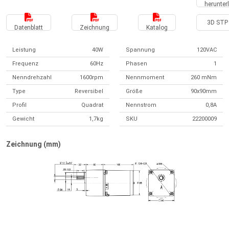
herunter
3D STP 
Datenblatt
Zeichnung
Katalog
Leistung
40W
Spannung
120VAC
Frequenz
60Hz
Phasen
1
Nenndrehzahl
1600rpm
Nennmoment
260 mNm
Type
Reversibel
Größe
90x90mm
Profil
Quadrat
Nennstrom
0,8A
Gewicht
1,7kg
SKU
22200009
Zeichnung (mm)