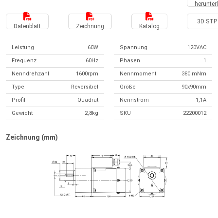
herunter
3D STP 
Datenblatt
Zeichnung
Katalog
Leistung
60W
Spannung
120VAC
Frequenz
60Hz
Phasen
1
Nenndrehzahl
1600rpm
Nennmoment
380 mNm
Type
Reversibel
Größe
90x90mm
Profil
Quadrat
Nennstrom
1,1A
Gewicht
2,8kg
SKU
22200012
Zeichnung (mm)