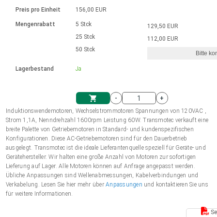
Sprache
Elektrozylinder
Ø12-43mm | 1-1800rpm | ≤ 2Nm
Steuerung 2-6 A
Bürstenlose Gleichstrommotoren
230 - 50 Hz | 110 - 60 Hz
Preis pro Einheit
156,00 EUR
Synchron-Asynchron | für 1-4 Elektrozylinder
mit Planetengetriebe und internem
Gleichstrommotoren mit
Français (EUR)
Drehzahlregelung für die AIS-Serie
Mengenrabatt
5 Stck
129,50 EUR
Einheitssystem
Hubmagnete
Handsteuerung
Treiber
Schneckengetriebe und Bürsten
25 Stck
112,00 EUR
Italiano (EUR)
50 Stck
Synchron-Asynchron | für 1-4 Elektrozylinder
Ø 28-42| 1-1400 rpm | <= 290Ncm
Ø43-124mm | 31-425rpm | ≤ 41Nm
Bitte ko
VAT
Schaltnetzteil
Lagerbestand
Ja
Bürstenlose DC Motor Controller
Treiber für Gleichstrommotoren mit
Nederlands (EUR)
Schaltnetzteil
Bürsten Serie DPWM
-
+
Polski (EUR)
Induktionswendemotoren, Wechselstrommotoren Spannungen von 120VAC ,
Einkaufswagen
Strom 1,1A, Nenndrehzahl 1600rpm Leistung 60W. Transmotec verkauft eine
breite Palette von Getriebemotoren in Standard- und kundenspezifischen
Norsk (NOK)
Konfigurationen. Diese AC-Getriebemotoren sind für den Dauerbetrieb
ausgelegt. Transmotec ist die ideale Lieferantenquelle speziell für Geräte- und
Gerätehersteller. Wir halten eine große Anzahl von Motoren zur sofortigen
Suomi (EUR)
Lieferung auf Lager. Alle Motoren können auf Anfrage angepasst werden.
Übliche Anpassungen sind Wellenabmessungen, Kabelverbindungen und
Verkabelung. Lesen Sie hier mehr über
Anpassungen
und kontaktieren Sie uns
für weitere Informationen.
Svenska (SEK)
Se