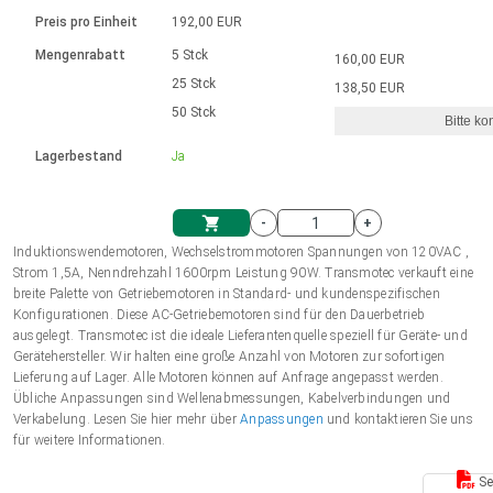
Sprache
Elektrozylinder
Ø12-43mm | 1-1800rpm | ≤ 2Nm
Steuerung 2-6 A
Bürstenlose Gleichstrommotoren
230 - 50 Hz | 110 - 60 Hz
Preis pro Einheit
192,00 EUR
Synchron-Asynchron | für 1-4 Elektrozylinder
mit Planetengetriebe und internem
Gleichstrommotoren mit
Français (EUR)
Drehzahlregelung für die AIS-Serie
Mengenrabatt
5 Stck
160,00 EUR
Einheitssystem
Hubmagnete
Handsteuerung
Treiber
Schneckengetriebe und Bürsten
25 Stck
138,50 EUR
Italiano (EUR)
50 Stck
Synchron-Asynchron | für 1-4 Elektrozylinder
Ø 28-42| 1-1400 rpm | <= 290Ncm
Ø43-124mm | 31-425rpm | ≤ 41Nm
Bitte ko
VAT
Schaltnetzteil
Lagerbestand
Ja
Bürstenlose DC Motor Controller
Treiber für Gleichstrommotoren mit
Nederlands (EUR)
Schaltnetzteil
Bürsten Serie DPWM
-
+
Polski (EUR)
Induktionswendemotoren, Wechselstrommotoren Spannungen von 120VAC ,
Einkaufswagen
Strom 1,5A, Nenndrehzahl 1600rpm Leistung 90W. Transmotec verkauft eine
breite Palette von Getriebemotoren in Standard- und kundenspezifischen
Norsk (NOK)
Konfigurationen. Diese AC-Getriebemotoren sind für den Dauerbetrieb
ausgelegt. Transmotec ist die ideale Lieferantenquelle speziell für Geräte- und
Gerätehersteller. Wir halten eine große Anzahl von Motoren zur sofortigen
Suomi (EUR)
Lieferung auf Lager. Alle Motoren können auf Anfrage angepasst werden.
Übliche Anpassungen sind Wellenabmessungen, Kabelverbindungen und
Verkabelung. Lesen Sie hier mehr über
Anpassungen
und kontaktieren Sie uns
für weitere Informationen.
Svenska (SEK)
Se