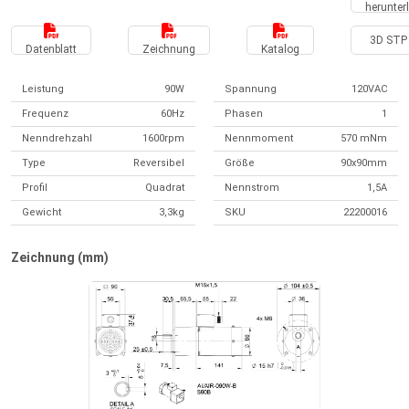
herunter
3D STP 
Datenblatt
Zeichnung
Katalog
Leistung
90W
Spannung
120VAC
Frequenz
60Hz
Phasen
1
Nenndrehzahl
1600rpm
Nennmoment
570 mNm
Type
Reversibel
Größe
90x90mm
Profil
Quadrat
Nennstrom
1,5A
Gewicht
3,3kg
SKU
22200016
Zeichnung (mm)