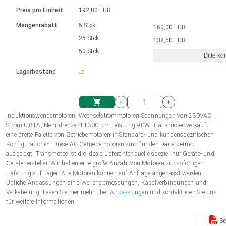
Sprache
Elektrozylinder
Ø12-43mm | 1-1800rpm | ≤ 2Nm
Steuerung 2-6 A
Bürstenlose Gleichstrommotoren
230 - 50 Hz | 110 - 60 Hz
Preis pro Einheit
192,00 EUR
Synchron-Asynchron | für 1-4 Elektrozylinder
mit Planetengetriebe und internem
Gleichstrommotoren mit
Français (EUR)
Drehzahlregelung für die AIS-Serie
Mengenrabatt
5 Stck
160,00 EUR
Einheitssystem
Hubmagnete
Handsteuerung
Treiber
Schneckengetriebe und Bürsten
25 Stck
138,50 EUR
Italiano (EUR)
50 Stck
Synchron-Asynchron | für 1-4 Elektrozylinder
Ø 28-42| 1-1400 rpm | <= 290Ncm
Ø43-124mm | 31-425rpm | ≤ 41Nm
Bitte ko
VAT
Schaltnetzteil
Lagerbestand
Ja
Bürstenlose DC Motor Controller
Treiber für Gleichstrommotoren mit
Nederlands (EUR)
Schaltnetzteil
Bürsten Serie DPWM
-
+
Polski (EUR)
Induktionswendemotoren, Wechselstrommotoren Spannungen von 230VAC ,
Einkaufswagen
Strom 0,81A, Nenndrehzahl 1300rpm Leistung 90W. Transmotec verkauft
eine breite Palette von Getriebemotoren in Standard- und kundenspezifischen
Norsk (NOK)
Konfigurationen. Diese AC-Getriebemotoren sind für den Dauerbetrieb
ausgelegt. Transmotec ist die ideale Lieferantenquelle speziell für Geräte- und
Gerätehersteller. Wir halten eine große Anzahl von Motoren zur sofortigen
Suomi (EUR)
Lieferung auf Lager. Alle Motoren können auf Anfrage angepasst werden.
Übliche Anpassungen sind Wellenabmessungen, Kabelverbindungen und
Verkabelung. Lesen Sie hier mehr über
Anpassungen
und kontaktieren Sie uns
für weitere Informationen.
Svenska (SEK)
Se