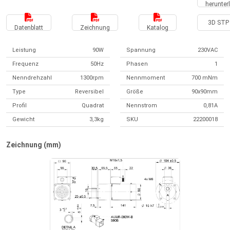
herunter
3D STP 
Datenblatt
Zeichnung
Katalog
Leistung
90W
Spannung
230VAC
Frequenz
50Hz
Phasen
1
Nenndrehzahl
1300rpm
Nennmoment
700 mNm
Type
Reversibel
Größe
90x90mm
Profil
Quadrat
Nennstrom
0,81A
Gewicht
3,3kg
SKU
22200018
Zeichnung (mm)