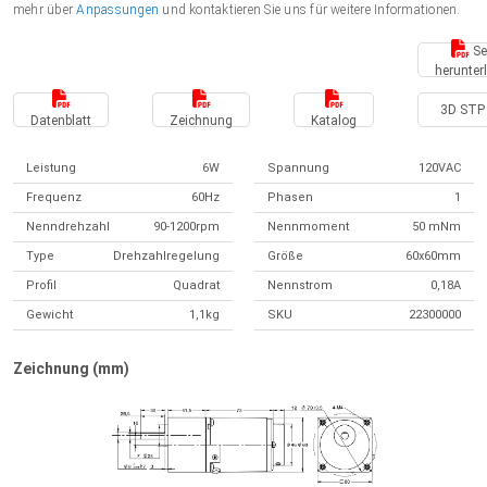
mehr über
Anpassungen
und kontaktieren Sie uns für weitere Informationen.
Se
herunter
3D STP 
Datenblatt
Zeichnung
Katalog
Leistung
6W
Spannung
120VAC
Frequenz
60Hz
Phasen
1
Nenndrehzahl
90-1200rpm
Nennmoment
50 mNm
Type
Drehzahlregelung
Größe
60x60mm
Profil
Quadrat
Nennstrom
0,18A
Gewicht
1,1kg
SKU
22300000
Zeichnung (mm)