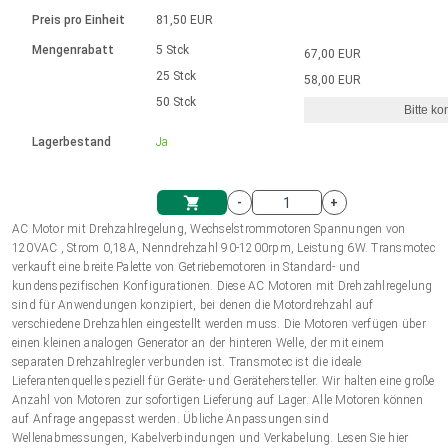
Sprache
Elektrozylinder
Ø12-43mm | 1-1800rpm | ≤ 2Nm
Steuerung 2-6 A
Bürstenlose Gleichstrommotoren
230 - 50 Hz | 110 - 60 Hz
Preis pro Einheit
81,50 EUR
Synchron-Asynchron | für 1-4 Elektrozylinder
mit Planetengetriebe und internem
Gleichstrommotoren mit
Français (EUR)
Drehzahlregelung für die AIS-Serie
Mengenrabatt
5 Stck
67,00 EUR
Einheitssystem
Hubmagnete
Handsteuerung
Treiber
Schneckengetriebe und Bürsten
25 Stck
58,00 EUR
Italiano (EUR)
50 Stck
Synchron-Asynchron | für 1-4 Elektrozylinder
Ø 28-42| 1-1400 rpm | <= 290Ncm
Ø43-124mm | 31-425rpm | ≤ 41Nm
Bitte ko
VAT
Schaltnetzteil
Lagerbestand
Ja
Bürstenlose DC Motor Controller
Treiber für Gleichstrommotoren mit
Nederlands (EUR)
Schaltnetzteil
Bürsten Serie DPWM
-
+
Polski (EUR)
AC Motor mit Drehzahlregelung, Wechselstrommotoren Spannungen von
Einkaufswagen
120VAC , Strom 0,18A, Nenndrehzahl 90-1200rpm, Leistung 6W. Transmotec
verkauft eine breite Palette von Getriebemotoren in Standard- und
Norsk (NOK)
kundenspezifischen Konfigurationen. Diese AC Motoren mit Drehzahlregelung
sind für Anwendungen konzipiert, bei denen die Motordrehzahl auf
verschiedene Drehzahlen eingestellt werden muss. Die Motoren verfügen über
Suomi (EUR)
einen kleinen analogen Generator an der hinteren Welle, der mit einem
separaten Drehzahlregler verbunden ist. Transmotec ist die ideale
Lieferantenquelle speziell für Geräte- und Gerätehersteller. Wir halten eine große
Anzahl von Motoren zur sofortigen Lieferung auf Lager. Alle Motoren können
Svenska (SEK)
auf Anfrage angepasst werden. Übliche Anpassungen sind
Wellenabmessungen, Kabelverbindungen und Verkabelung. Lesen Sie hier