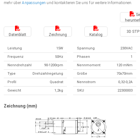
mehr über
Anpassungen
und kontaktieren Sie uns für weitere Informationen.
Se
herunter
3D STP 
Datenblatt
Zeichnung
Katalog
Leistung
15W
Spannung
230VAC
Frequenz
50Hz
Phasen
1
Nenndrehzahl
90-1200rpm
Nennmoment
120 mNm
Type
Drehzahlregelung
Größe
70x70mm
Profil
Quadrat
Nennstrom
0,32-0,2A
Gewicht
1,2kg
SKU
22300003
Zeichnung (mm)