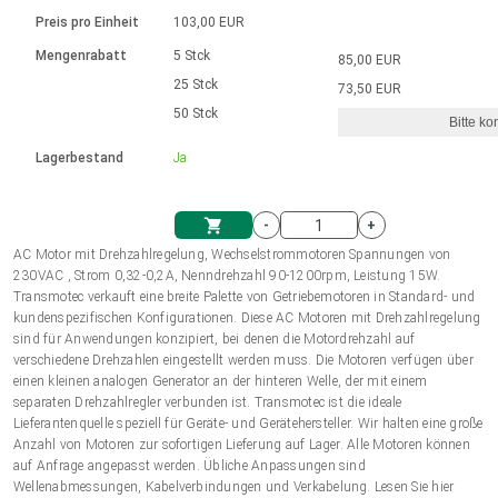
Sprache
Elektrozylinder
Ø12-43mm | 1-1800rpm | ≤ 2Nm
Steuerung 2-6 A
Bürstenlose Gleichstrommotoren
230 - 50 Hz | 110 - 60 Hz
Preis pro Einheit
103,00 EUR
Synchron-Asynchron | für 1-4 Elektrozylinder
mit Planetengetriebe und internem
Gleichstrommotoren mit
Français (EUR)
Drehzahlregelung für die AIS-Serie
Mengenrabatt
5 Stck
85,00 EUR
Einheitssystem
Hubmagnete
Handsteuerung
Treiber
Schneckengetriebe und Bürsten
25 Stck
73,50 EUR
Italiano (EUR)
50 Stck
Synchron-Asynchron | für 1-4 Elektrozylinder
Ø 28-42| 1-1400 rpm | <= 290Ncm
Ø43-124mm | 31-425rpm | ≤ 41Nm
Bitte ko
VAT
Schaltnetzteil
Lagerbestand
Ja
Bürstenlose DC Motor Controller
Treiber für Gleichstrommotoren mit
Nederlands (EUR)
Schaltnetzteil
Bürsten Serie DPWM
-
+
Polski (EUR)
AC Motor mit Drehzahlregelung, Wechselstrommotoren Spannungen von
Einkaufswagen
230VAC , Strom 0,32-0,2A, Nenndrehzahl 90-1200rpm, Leistung 15W.
Transmotec verkauft eine breite Palette von Getriebemotoren in Standard- und
Norsk (NOK)
kundenspezifischen Konfigurationen. Diese AC Motoren mit Drehzahlregelung
sind für Anwendungen konzipiert, bei denen die Motordrehzahl auf
verschiedene Drehzahlen eingestellt werden muss. Die Motoren verfügen über
Suomi (EUR)
einen kleinen analogen Generator an der hinteren Welle, der mit einem
separaten Drehzahlregler verbunden ist. Transmotec ist die ideale
Lieferantenquelle speziell für Geräte- und Gerätehersteller. Wir halten eine große
Anzahl von Motoren zur sofortigen Lieferung auf Lager. Alle Motoren können
Svenska (SEK)
auf Anfrage angepasst werden. Übliche Anpassungen sind
Wellenabmessungen, Kabelverbindungen und Verkabelung. Lesen Sie hier