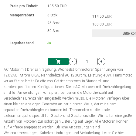
Sprache
Elektrozylinder
Ø12-43mm | 1-1800rpm | ≤ 2Nm
Steuerung 2-6 A
Bürstenlose Gleichstrommotoren
230 - 50 Hz | 110 - 60 Hz
Preis pro Einheit
135,50 EUR
Synchron-Asynchron | für 1-4 Elektrozylinder
mit Planetengetriebe und internem
Gleichstrommotoren mit
Français (EUR)
Drehzahlregelung für die AIS-Serie
Mengenrabatt
5 Stck
114,50 EUR
Einheitssystem
Hubmagnete
Handsteuerung
Treiber
Schneckengetriebe und Bürsten
25 Stck
100,00 EUR
Italiano (EUR)
50 Stck
Synchron-Asynchron | für 1-4 Elektrozylinder
Ø 28-42| 1-1400 rpm | <= 290Ncm
Ø43-124mm | 31-425rpm | ≤ 41Nm
Bitte ko
VAT
Schaltnetzteil
Lagerbestand
Ja
Bürstenlose DC Motor Controller
Treiber für Gleichstrommotoren mit
Nederlands (EUR)
Schaltnetzteil
Bürsten Serie DPWM
-
+
Polski (EUR)
AC Motor mit Drehzahlregelung, Wechselstrommotoren Spannungen von
Einkaufswagen
120VAC , Strom 0,6A, Nenndrehzahl 90-1200rpm, Leistung 40W. Transmotec
verkauft eine breite Palette von Getriebemotoren in Standard- und
Norsk (NOK)
kundenspezifischen Konfigurationen. Diese AC Motoren mit Drehzahlregelung
sind für Anwendungen konzipiert, bei denen die Motordrehzahl auf
verschiedene Drehzahlen eingestellt werden muss. Die Motoren verfügen über
Suomi (EUR)
einen kleinen analogen Generator an der hinteren Welle, der mit einem
separaten Drehzahlregler verbunden ist. Transmotec ist die ideale
Lieferantenquelle speziell für Geräte- und Gerätehersteller. Wir halten eine große
Anzahl von Motoren zur sofortigen Lieferung auf Lager. Alle Motoren können
Svenska (SEK)
auf Anfrage angepasst werden. Übliche Anpassungen sind
Wellenabmessungen, Kabelverbindungen und Verkabelung. Lesen Sie hier