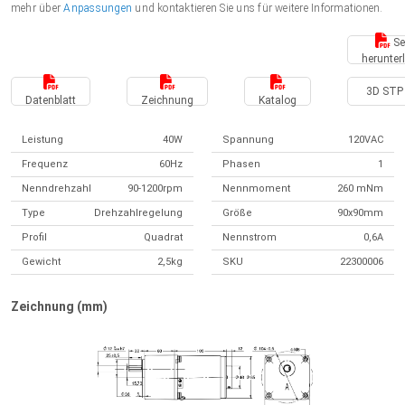
mehr über
Anpassungen
und kontaktieren Sie uns für weitere Informationen.
Se
herunter
3D STP 
Datenblatt
Zeichnung
Katalog
Leistung
40W
Spannung
120VAC
Frequenz
60Hz
Phasen
1
Nenndrehzahl
90-1200rpm
Nennmoment
260 mNm
Type
Drehzahlregelung
Größe
90x90mm
Profil
Quadrat
Nennstrom
0,6A
Gewicht
2,5kg
SKU
22300006
Zeichnung (mm)