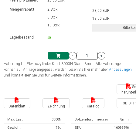
Sprache
Elektrozylinder
Preis pro Einheit
23,00 EUR
Ø12-43mm | 1-1800rpm | ≤ 2Nm
Steuerung 2-6 A
Bürstenlose Gleichstrommotoren
230 - 50 Hz | 110 - 60 Hz
Synchron-Asynchron | für 1-4 Elektrozylinder
Mengenrabatt
2 Stck
23,00 EUR
mit Planetengetriebe und internem
Gleichstrommotoren mit
Français (EUR)
Drehzahlregelung für die AIS-Serie
Einheitssystem
Hubmagnete
5 Stck
18,50 EUR
Handsteuerung
Treiber
Schneckengetriebe und Bürsten
10 Stck
Bitte ko
Italiano (EUR)
Synchron-Asynchron | für 1-4 Elektrozylinder
Ø 28-42| 1-1400 rpm | <= 290Ncm
Ø43-124mm | 31-425rpm | ≤ 41Nm
VAT
Schaltnetzteil
Lagerbestand
Ja
Bürstenlose DC Motor Controller
Treiber für Gleichstrommotoren mit
Nederlands (EUR)
Schaltnetzteil
Bürsten Serie DPWM
-
+
Halterung für Elektrozylinder Kraft 3000N Diam. 8mm. Alle Halterungen
Polski (EUR)
können auf Anfrage angepasst werden. Lesen Sie hier mehr über
Anpassungen
Einkaufswagen
und kontaktieren Sie uns für weitere Informationen.
Norsk (NOK)
Se
herunter
3D STP 
Suomi (EUR)
Datenblatt
Zeichnung
Katalog
Max. Last
3000N
Bolzendurchmesser
8mm
Svenska (SEK)
Gewicht
75g
SKU
16099996