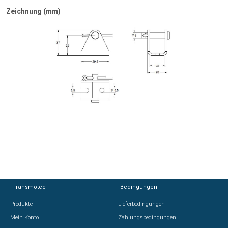
Zeichnung (mm)
Transmotec
Transmotec
Bedingungen
Bedingungen
Produkte
Produkte
Lieferbedingungen
Lieferbedingungen
Mein Konto
Mein Konto
Zahlungsbedingungen
Zahlungsbedingungen