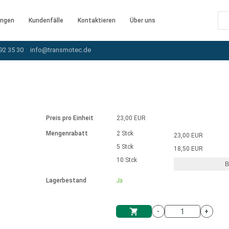
ngen
Kundenfälle
Kontaktieren
Über uns
92 35 30
info@transmotec.de
B
Preis pro Einheit
23,00 EUR
Mengenrabatt
2 Stck
23,00 EUR
5 Stck
18,50 EUR
10 Stck
B
rnem Treiber
Lagerbestand
Ja
-
+