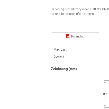
Elektrozylinder
Synchron-Asynchron | für 1-4 Elektrozylinder
Halterung für Elektrozylinder Kraft 3000N 
Français (EUR)
Handsteuerung
Sie uns für weitere Informationen.
Hubmagnete
Synchron-Asynchron | für 1-4 Elektrozylinder
Italiano (EUR)
Schaltnetzteil
Datenblatt
Nederlands (EUR)
Schaltnetzteil
Max. Last
Polski (EUR)
Gewicht
Norsk (NOK)
Zeichnung (mm)
Suomi (EUR)
Svenska (SEK)