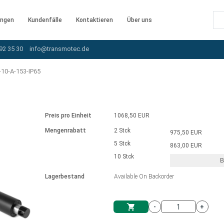
ngen
Kundenfälle
Kontaktieren
Über uns
92 35 30
info@transmotec.de
10-A-153-IP65
Preis pro Einheit
1068,50 EUR
Mengenrabatt
2 Stck
975,50 EUR
5 Stck
863,00 EUR
10 Stck
B
rnem Treiber
Lagerbestand
Available On Backorder
-
+