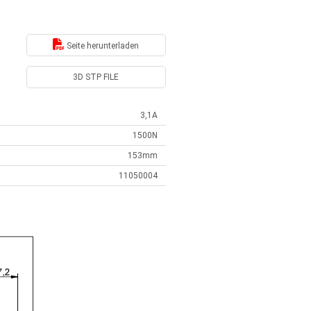
Seite herunterladen
3D STP FILE
3,1A
1500N
153mm
11050004