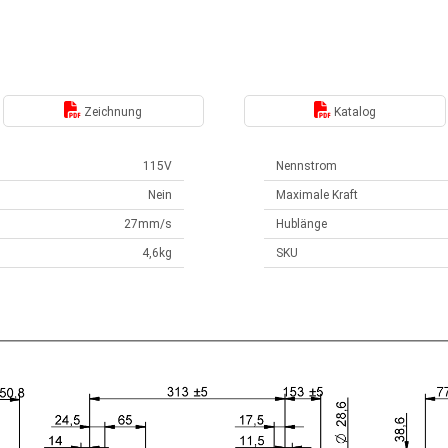
Zeichnung
Katalog
115V
Nennstrom
Nein
Maximale Kraft
27mm/s
Hublänge
4,6kg
SKU