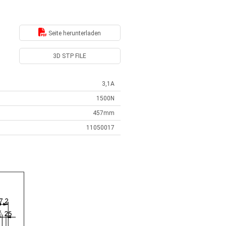
Seite herunterladen
3D STP FILE
3,1A
1500N
457mm
11050017