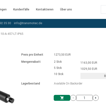
ngen
Kundenfälle
Kontaktieren
Über uns
92 35 30
info@transmotec.de
10-A-457-LT-IP65
Preis pro Einheit
1273,50 EUR
Mengenrabatt
2 Stck
1163,00 EUR
5 Stck
1029,50 EUR
10 Stck
B
rnem Treiber
Lagerbestand
Available On Backorder
-
+