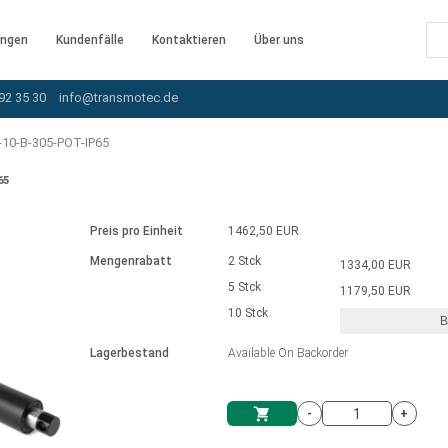
ngen
Kundenfälle
Kontaktieren
Über uns
92 35 30
info@transmotec.de
10-B-305-POT-IP65
65
Preis pro Einheit
1462,50 EUR
Mengenrabatt
2 Stck
1334,00 EUR
5 Stck
1179,50 EUR
10 Stck
B
rnem Treiber
Lagerbestand
Available On Backorder
-
+