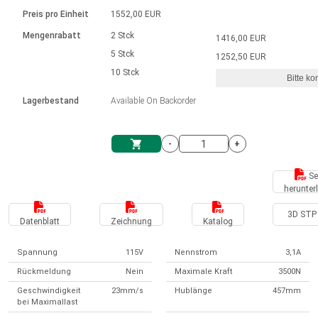
Sprache
Elektrozylinder
Ø12-43mm | 1-1800rpm | ≤ 2Nm
Steuerung 2-6 A
Bürstenlose Gleichstrommotoren
230 - 50 Hz | 110 - 60 Hz
Preis pro Einheit
1552,00 EUR
Synchron-Asynchron | für 1-4 Elektrozylinder
mit Planetengetriebe und internem
Gleichstrommotoren mit
Français (EUR)
Drehzahlregelung für die AIS-Serie
Mengenrabatt
2 Stck
1416,00 EUR
Einheitssystem
Hubmagnete
Handsteuerung
Treiber
Schneckengetriebe und Bürsten
5 Stck
1252,50 EUR
Italiano (EUR)
10 Stck
Synchron-Asynchron | für 1-4 Elektrozylinder
Ø 28-42| 1-1400 rpm | <= 290Ncm
Ø43-124mm | 31-425rpm | ≤ 41Nm
Bitte ko
VAT
Schaltnetzteil
Lagerbestand
Available On Backorder
Bürstenlose DC Motor Controller
Treiber für Gleichstrommotoren mit
Nederlands (EUR)
Schaltnetzteil
Bürsten Serie DPWM
-
+
Polski (EUR)
Einkaufswagen
Se
herunter
Norsk (NOK)
3D STP 
Datenblatt
Zeichnung
Katalog
Suomi (EUR)
Spannung
115V
Nennstrom
3,1A
Rückmeldung
Nein
Maximale Kraft
3500N
Svenska (SEK)
Geschwindigkeit
23mm/s
Hublänge
457mm
bei Maximallast