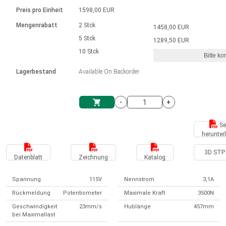
Sprache
Elektrozylinder
Ø12-43mm | 1-1800rpm | ≤ 2Nm
Steuerung 2-6 A
Bürstenlose Gleichstrommotoren
230 - 50 Hz | 110 - 60 Hz
Preis pro Einheit
1598,00 EUR
Synchron-Asynchron | für 1-4 Elektrozylinder
mit Planetengetriebe und internem
Gleichstrommotoren mit
Français (EUR)
Drehzahlregelung für die AIS-Serie
Mengenrabatt
2 Stck
1458,00 EUR
Einheitssystem
Hubmagnete
Handsteuerung
Treiber
Schneckengetriebe und Bürsten
5 Stck
1289,50 EUR
Italiano (EUR)
10 Stck
Synchron-Asynchron | für 1-4 Elektrozylinder
Ø 28-42| 1-1400 rpm | <= 290Ncm
Ø43-124mm | 31-425rpm | ≤ 41Nm
Bitte ko
VAT
Schaltnetzteil
Lagerbestand
Available On Backorder
Bürstenlose DC Motor Controller
Treiber für Gleichstrommotoren mit
Nederlands (EUR)
Schaltnetzteil
Bürsten Serie DPWM
-
+
Polski (EUR)
Einkaufswagen
Se
herunter
Norsk (NOK)
3D STP 
Datenblatt
Zeichnung
Katalog
Suomi (EUR)
Spannung
115V
Nennstrom
3,1A
Rückmeldung
Potentiometer
Maximale Kraft
3500N
Svenska (SEK)
Geschwindigkeit
23mm/s
Hublänge
457mm
bei Maximallast