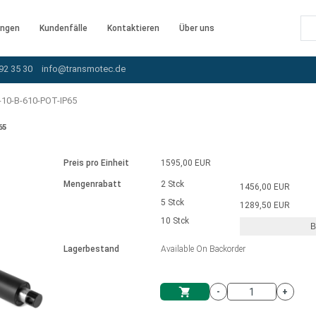
ngen
Kundenfälle
Kontaktieren
Über uns
92 35 30
info@transmotec.de
10-B-610-POT-IP65
65
Preis pro Einheit
1595,00 EUR
Mengenrabatt
2 Stck
1456,00 EUR
5 Stck
1289,50 EUR
10 Stck
B
rnem Treiber
Lagerbestand
Available On Backorder
-
+