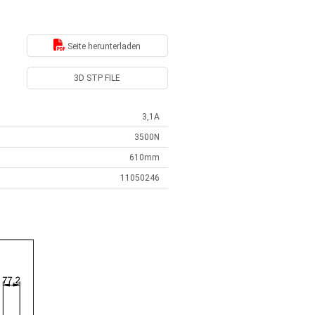
Seite herunterladen
3D STP FILE
3,1A
3500N
610mm
11050246