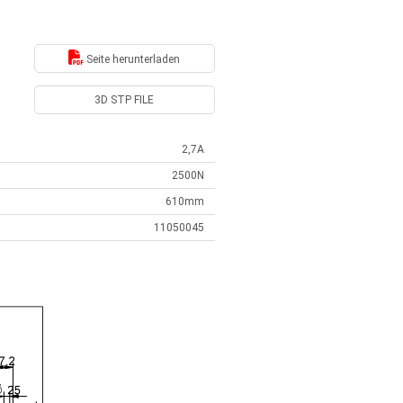
Seite herunterladen
3D STP FILE
2,7A
2500N
610mm
11050045