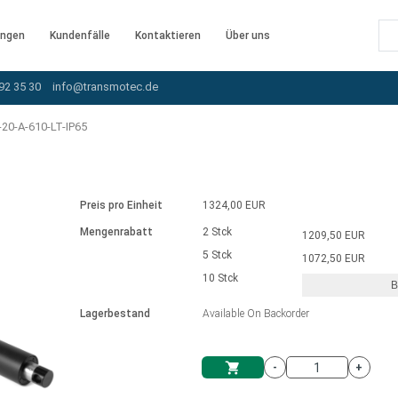
ngen
Kundenfälle
Kontaktieren
Über uns
92 35 30
info@transmotec.de
20-A-610-LT-IP65
Preis pro Einheit
1324,00 EUR
Mengenrabatt
2 Stck
1209,50 EUR
5 Stck
1072,50 EUR
10 Stck
B
rnem Treiber
Lagerbestand
Available On Backorder
-
+