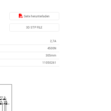
Seite herunterladen
3D STP FILE
2,7A
4500N
305mm
11050261