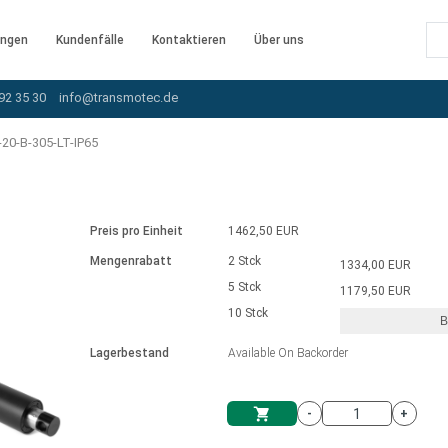
ngen
Kundenfälle
Kontaktieren
Über uns
92 35 30
info@transmotec.de
20-B-305-LT-IP65
Preis pro Einheit
1462,50 EUR
Mengenrabatt
2 Stck
1334,00 EUR
5 Stck
1179,50 EUR
10 Stck
B
rnem Treiber
Lagerbestand
Available On Backorder
-
+