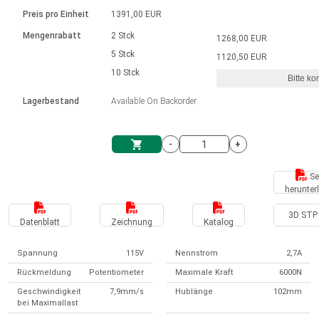
Sprache
Elektrozylinder
Ø12-43mm | 1-1800rpm | ≤ 2Nm
Steuerung 2-6 A
Bürstenlose Gleichstrommotoren
230 - 50 Hz | 110 - 60 Hz
Preis pro Einheit
1391,00 EUR
Synchron-Asynchron | für 1-4 Elektrozylinder
mit Planetengetriebe und internem
Gleichstrommotoren mit
Français (EUR)
Drehzahlregelung für die AIS-Serie
Mengenrabatt
2 Stck
1268,00 EUR
Einheitssystem
Hubmagnete
Handsteuerung
Treiber
Schneckengetriebe und Bürsten
5 Stck
1120,50 EUR
Italiano (EUR)
10 Stck
Synchron-Asynchron | für 1-4 Elektrozylinder
Ø 28-42| 1-1400 rpm | <= 290Ncm
Ø43-124mm | 31-425rpm | ≤ 41Nm
Bitte ko
VAT
Schaltnetzteil
Lagerbestand
Available On Backorder
Bürstenlose DC Motor Controller
Treiber für Gleichstrommotoren mit
Nederlands (EUR)
Schaltnetzteil
Bürsten Serie DPWM
-
+
Polski (EUR)
Einkaufswagen
Se
herunter
Norsk (NOK)
3D STP 
Datenblatt
Zeichnung
Katalog
Suomi (EUR)
Spannung
115V
Nennstrom
2,7A
Rückmeldung
Potentiometer
Maximale Kraft
6000N
Svenska (SEK)
Geschwindigkeit
7,9mm/s
Hublänge
102mm
bei Maximallast