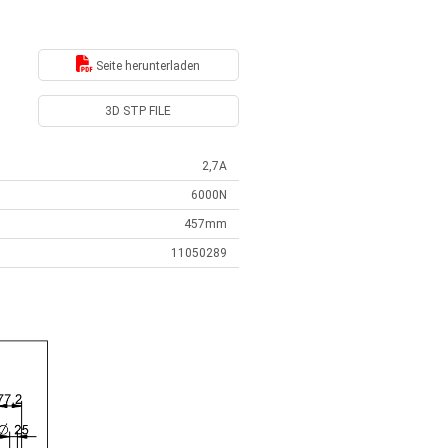
Seite herunterladen
3D STP FILE
2,7A
6000N
457mm
11050289