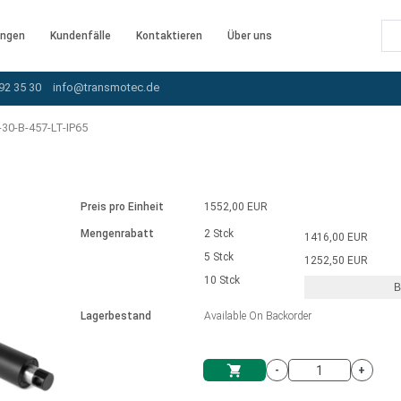
ngen
Kundenfälle
Kontaktieren
Über uns
92 35 30
info@transmotec.de
30-B-457-LT-IP65
Preis pro Einheit
1552,00 EUR
Mengenrabatt
2 Stck
1416,00 EUR
5 Stck
1252,50 EUR
10 Stck
B
rnem Treiber
Lagerbestand
Available On Backorder
-
+