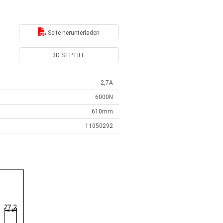
Seite herunterladen
3D STP FILE
2,7A
6000N
610mm
11050292