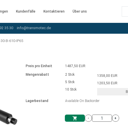
ngen
Kundenfälle
Kontaktieren
Über uns
92 35 30
info@transmotec.de
30-B-610-IP65
Preis pro Einheit
1487,50 EUR
Mengenrabatt
2 Stck
1358,00 EUR
5 Stck
1203,50 EUR
10 Stck
B
rnem Treiber
Lagerbestand
Available On Backorder
-
+