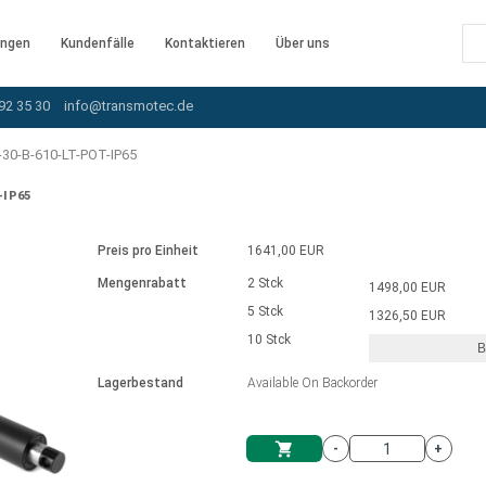
ngen
Kundenfälle
Kontaktieren
Über uns
92 35 30
info@transmotec.de
30-B-610-LT-POT-IP65
-IP65
Preis pro Einheit
1641,00 EUR
Mengenrabatt
2 Stck
1498,00 EUR
5 Stck
1326,50 EUR
10 Stck
B
rnem Treiber
Lagerbestand
Available On Backorder
-
+