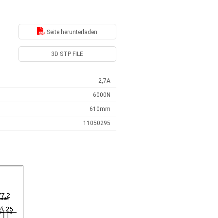
Seite herunterladen
3D STP FILE
2,7A
6000N
610mm
11050295