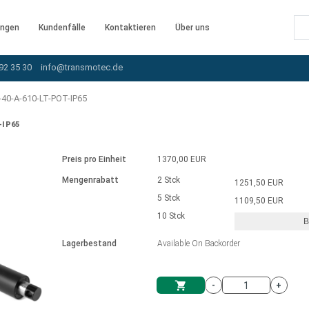
ngen
Kundenfälle
Kontaktieren
Über uns
92 35 30
info@transmotec.de
40-A-610-LT-POT-IP65
-IP65
Preis pro Einheit
1370,00 EUR
Mengenrabatt
2 Stck
1251,50 EUR
5 Stck
1109,50 EUR
10 Stck
B
rnem Treiber
Lagerbestand
Available On Backorder
-
+