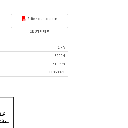
Seite herunterladen
3D STP FILE
2,7A
3500N
610mm
11050071