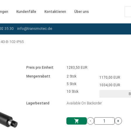
ngen
Kundenfälle
Kontaktieren
Über uns
92 35 30
info@transmotec.de
40-B-102-IP65
Preis pro Einheit
1283,50 EUR
Mengenrabatt
2 Stck
1170,00 EUR
5 Stck
1034,00 EUR
10 Stck
B
rnem Treiber
Lagerbestand
Available On Backorder
-
+