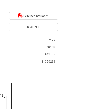
Seite herunterladen
3D STP FILE
2,7A
7000N
102mm
11050296