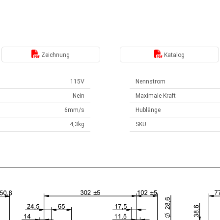
Zeichnung
Katalog
115V
Nennstrom
Nein
Maximale Kraft
6mm/s
Hublänge
4,3kg
SKU