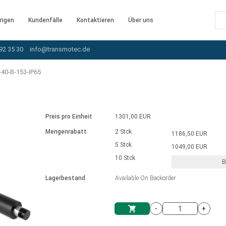
ngen
Kundenfälle
Kontaktieren
Über uns
92 35 30
info@transmotec.de
40-B-153-IP65
Preis pro Einheit
1301,00 EUR
Mengenrabatt
2 Stck
1186,50 EUR
5 Stck
1049,00 EUR
10 Stck
B
rnem Treiber
Lagerbestand
Available On Backorder
-
+