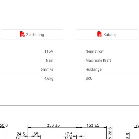
Zeichnung
Katalog
115V
Nennstrom
Nein
Maximale Kraft
6mm/s
Hublänge
4,6kg
SKU