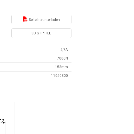
Seite herunterladen
3D STP FILE
2,7A
7000N
153mm
11050300