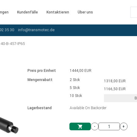
ngen
Kundenfälle
Kontaktieren
Über uns
92 35 30
info@transmotec.de
40-B-457-IP65
Preis pro Einheit
1444,00 EUR
Mengenrabatt
2 Stck
1318,00 EUR
5 Stck
1166,50 EUR
10 Stck
B
rnem Treiber
Lagerbestand
Available On Backorder
-
+