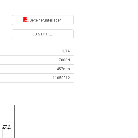
Seite herunterladen
3D STP FILE
2,7A
7000N
457mm
11050312