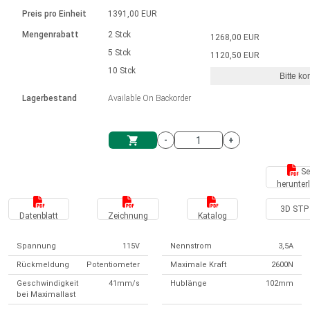
Sprache
Elektrozylinder
Ø12-43mm | 1-1800rpm | ≤ 2Nm
Steuerung 2-6 A
Bürstenlose Gleichstrommotoren
230 - 50 Hz | 110 - 60 Hz
Preis pro Einheit
1391,00 EUR
Synchron-Asynchron | für 1-4 Elektrozylinder
mit Planetengetriebe und internem
Gleichstrommotoren mit
Français (EUR)
Drehzahlregelung für die AIS-Serie
Mengenrabatt
2 Stck
1268,00 EUR
Einheitssystem
Hubmagnete
Handsteuerung
Treiber
Schneckengetriebe und Bürsten
5 Stck
1120,50 EUR
Italiano (EUR)
10 Stck
Synchron-Asynchron | für 1-4 Elektrozylinder
Ø 28-42| 1-1400 rpm | <= 290Ncm
Ø43-124mm | 31-425rpm | ≤ 41Nm
Bitte ko
VAT
Schaltnetzteil
Lagerbestand
Available On Backorder
Bürstenlose DC Motor Controller
Treiber für Gleichstrommotoren mit
Nederlands (EUR)
Schaltnetzteil
Bürsten Serie DPWM
-
+
Polski (EUR)
Einkaufswagen
Se
herunter
Norsk (NOK)
3D STP 
Datenblatt
Zeichnung
Katalog
Suomi (EUR)
Spannung
115V
Nennstrom
3,5A
Rückmeldung
Potentiometer
Maximale Kraft
2600N
Svenska (SEK)
Geschwindigkeit
41mm/s
Hublänge
102mm
bei Maximallast