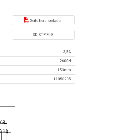
Seite herunterladen
3D STP FILE
3,5A
2600N
153mm
11050205