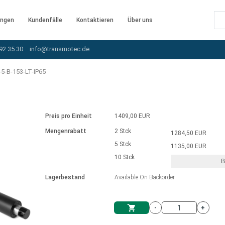
ngen
Kundenfälle
Kontaktieren
Über uns
92 35 30
info@transmotec.de
5-B-153-LT-IP65
Preis pro Einheit
1409,00 EUR
Mengenrabatt
2 Stck
1284,50 EUR
5 Stck
1135,00 EUR
10 Stck
B
rnem Treiber
Lagerbestand
Available On Backorder
-
+