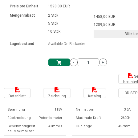
Sprache
Elektrozylinder
Ø12-43mm | 1-1800rpm | ≤ 2Nm
Steuerung 2-6 A
Bürstenlose Gleichstrommotoren
230 - 50 Hz | 110 - 60 Hz
Preis pro Einheit
1598,00 EUR
Synchron-Asynchron | für 1-4 Elektrozylinder
mit Planetengetriebe und internem
Gleichstrommotoren mit
Français (EUR)
Drehzahlregelung für die AIS-Serie
Mengenrabatt
2 Stck
1458,00 EUR
Einheitssystem
Hubmagnete
Handsteuerung
Treiber
Schneckengetriebe und Bürsten
5 Stck
1289,50 EUR
Italiano (EUR)
10 Stck
Synchron-Asynchron | für 1-4 Elektrozylinder
Ø 28-42| 1-1400 rpm | <= 290Ncm
Ø43-124mm | 31-425rpm | ≤ 41Nm
Bitte ko
VAT
Schaltnetzteil
Lagerbestand
Available On Backorder
Bürstenlose DC Motor Controller
Treiber für Gleichstrommotoren mit
Nederlands (EUR)
Schaltnetzteil
Bürsten Serie DPWM
-
+
Polski (EUR)
Einkaufswagen
Se
herunter
Norsk (NOK)
3D STP 
Datenblatt
Zeichnung
Katalog
Suomi (EUR)
Spannung
115V
Nennstrom
3,5A
Rückmeldung
Potentiometer
Maximale Kraft
2600N
Svenska (SEK)
Geschwindigkeit
41mm/s
Hublänge
457mm
bei Maximallast