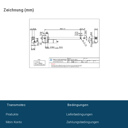
Zeichnung (mm)
Transmotec
Transmotec
Bedingungen
Bedingungen
Produkte
Produkte
Lieferbedingungen
Lieferbedingungen
Mein Konto
Mein Konto
Zahlungsbedingungen
Zahlungsbedingungen