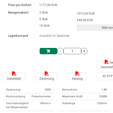
Sprache
Elektrozylinder
Ø12-43mm | 1-1800rpm | ≤ 2Nm
Steuerung 2-6 A
Bürstenlose Gleichstrommotoren
230 - 50 Hz | 110 - 60 Hz
Preis pro Einheit
1177,00 EUR
Synchron-Asynchron | für 1-4 Elektrozylinder
mit Planetengetriebe und internem
Gleichstrommotoren mit
Français (EUR)
Drehzahlregelung für die AIS-Serie
Mengenrabatt
2 Stck
1073,50 EUR
Einheitssystem
Hubmagnete
Handsteuerung
Treiber
Schneckengetriebe und Bürsten
5 Stck
949,00 EUR
Italiano (EUR)
10 Stck
Synchron-Asynchron | für 1-4 Elektrozylinder
Ø 28-42| 1-1400 rpm | <= 290Ncm
Ø43-124mm | 31-425rpm | ≤ 41Nm
Bitte ko
VAT
Schaltnetzteil
Lagerbestand
Available On Backorder
Bürstenlose DC Motor Controller
Treiber für Gleichstrommotoren mit
Nederlands (EUR)
Schaltnetzteil
Bürsten Serie DPWM
-
+
Polski (EUR)
Einkaufswagen
Se
herunter
Norsk (NOK)
3D STP 
Datenblatt
Zeichnung
Katalog
Suomi (EUR)
Spannung
230V
Nennstrom
1,8A
Rückmeldung
Potentiometer
Maximale Kraft
1500N
Svenska (SEK)
Geschwindigkeit
18mm/s
Hublänge
102mm
bei Maximallast