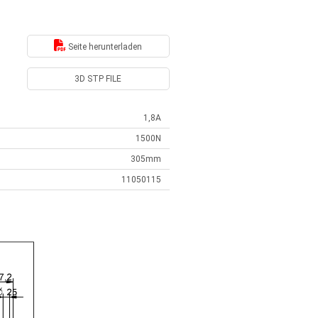
Seite herunterladen
3D STP FILE
1,8A
1500N
305mm
11050115