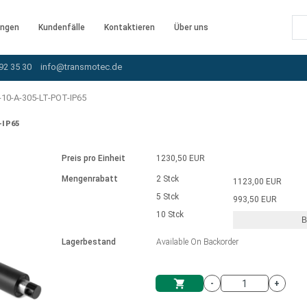
ngen
Kundenfälle
Kontaktieren
Über uns
92 35 30
info@transmotec.de
10-A-305-LT-POT-IP65
-IP65
Preis pro Einheit
1230,50 EUR
Mengenrabatt
2 Stck
1123,00 EUR
5 Stck
993,50 EUR
10 Stck
B
rnem Treiber
Lagerbestand
Available On Backorder
-
+