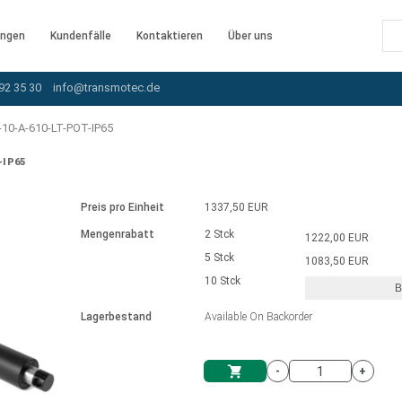
ngen
Kundenfälle
Kontaktieren
Über uns
92 35 30
info@transmotec.de
10-A-610-LT-POT-IP65
-IP65
Preis pro Einheit
1337,50 EUR
Mengenrabatt
2 Stck
1222,00 EUR
5 Stck
1083,50 EUR
10 Stck
B
rnem Treiber
Lagerbestand
Available On Backorder
-
+