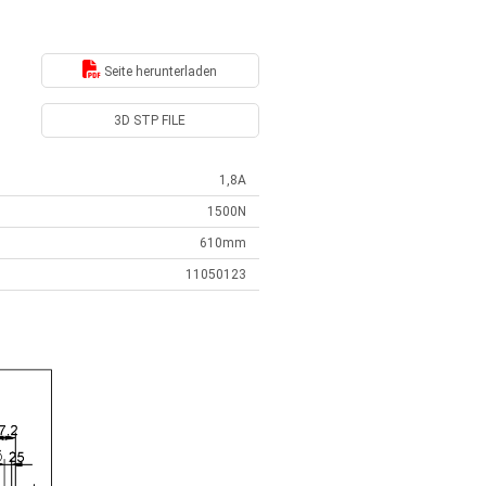
Seite herunterladen
3D STP FILE
1,8A
1500N
610mm
11050123