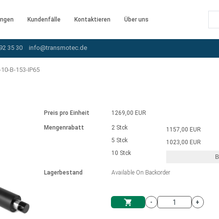
ngen
Kundenfälle
Kontaktieren
Über uns
92 35 30
info@transmotec.de
10-B-153-IP65
Preis pro Einheit
1269,00 EUR
Mengenrabatt
2 Stck
1157,00 EUR
5 Stck
1023,00 EUR
10 Stck
B
rnem Treiber
Lagerbestand
Available On Backorder
-
+