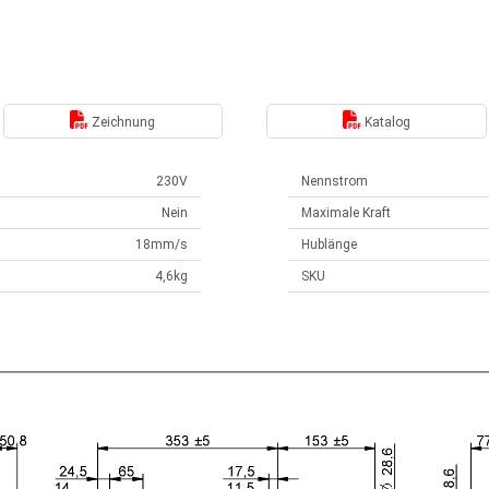
Zeichnung
Katalog
230V
Nennstrom
Nein
Maximale Kraft
18mm/s
Hublänge
4,6kg
SKU