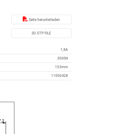
Seite herunterladen
3D STP FILE
1,8A
3500N
153mm
11050428