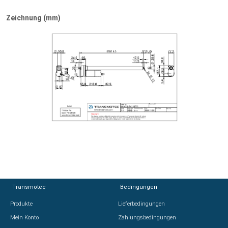
Zeichnung (mm)
Transmotec
Transmotec
Bedingungen
Bedingungen
Produkte
Produkte
Lieferbedingungen
Lieferbedingungen
Mein Konto
Mein Konto
Zahlungsbedingungen
Zahlungsbedingungen