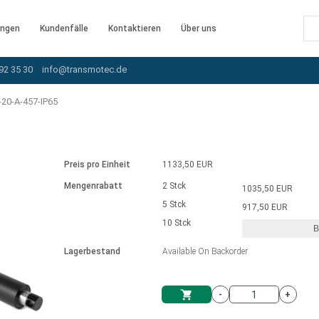
ngen
Kundenfälle
Kontaktieren
Über uns
92 35 30
info@transmotec.de
20-A-457-IP65
Preis pro Einheit
1133,50 EUR
Mengenrabatt
2 Stck
1035,50 EUR
5 Stck
917,50 EUR
10 Stck
B
rnem Treiber
Lagerbestand
Available On Backorder
-
+