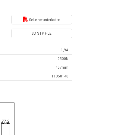
Seite herunterladen
3D STP FILE
1,9A
2500N
457mm
11050140