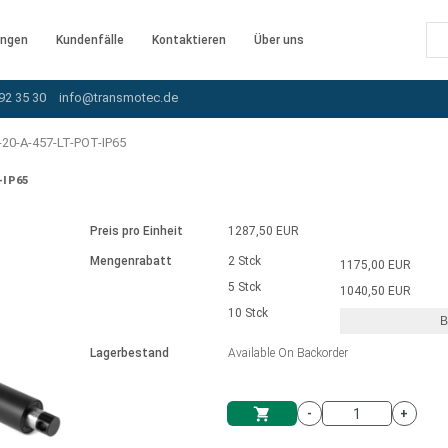
ngen
Kundenfälle
Kontaktieren
Über uns
92 35 30
info@transmotec.de
20-A-457-LT-POT-IP65
-IP65
Preis pro Einheit
1287,50 EUR
Mengenrabatt
2 Stck
1175,00 EUR
5 Stck
1040,50 EUR
10 Stck
B
rnem Treiber
Lagerbestand
Available On Backorder
-
+