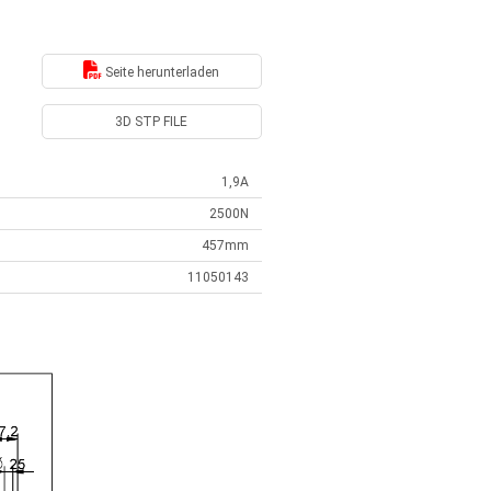
Seite herunterladen
3D STP FILE
1,9A
2500N
457mm
11050143