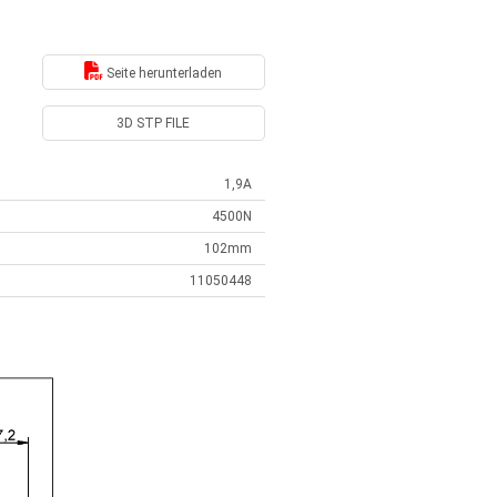
Seite herunterladen
3D STP FILE
1,9A
4500N
102mm
11050448