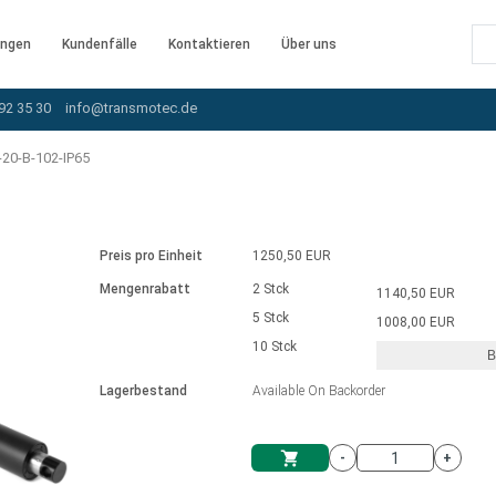
ngen
Kundenfälle
Kontaktieren
Über uns
92 35 30
info@transmotec.de
20-B-102-IP65
Preis pro Einheit
1250,50 EUR
Mengenrabatt
2 Stck
1140,50 EUR
5 Stck
1008,00 EUR
10 Stck
B
rnem Treiber
Lagerbestand
Available On Backorder
-
+